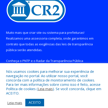
Muito mais que
criar site
ou
sistema para prefeituras
!
Realizamos uma
assessoria
completa, onde garantimos em
contrato que todas as exigências das
leis de transparência
pública
serão atendidas.
Conheça o
PNTP
e o
Radar da Transparência Pública
Nós usamos cookies para melhorar sua experiência de
navegação no portal. Ao utilizar nosso portal, você
concorda com a política de monitoramento de cookies.
Para ter mais informações sobre como isso é feito, acesse
Todos os direitos reservados a Prefeitura de Brejo Grande do
Política de cookies (
Leia mais
). Se você concorda, clique em
Araguaia.
ACEITO.
Mapa do Site
Acessar Área Administrativa
ACEITO
Leia mais
Acessar Webmail