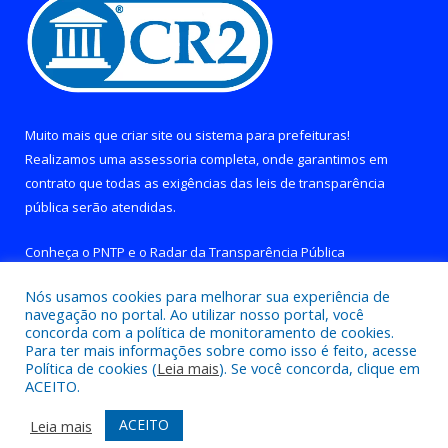
Muito mais que
criar site
ou
sistema para prefeituras
!
Realizamos uma
assessoria
completa, onde garantimos em
contrato que todas as exigências das
leis de transparência
pública
serão atendidas.
Conheça o
PNTP
e o
Radar da Transparência Pública
Nós usamos cookies para melhorar sua experiência de
navegação no portal. Ao utilizar nosso portal, você
concorda com a política de monitoramento de cookies.
Para ter mais informações sobre como isso é feito, acesse
Todos os direitos reservados a Prefeitura de Brejo Grande do
Política de cookies (
Leia mais
). Se você concorda, clique em
Araguaia.
ACEITO.
Mapa do Site
Acessar Área Administrativa
ACEITO
Leia mais
Acessar Webmail