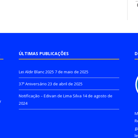
A
ÚLTIMAS PUBLICAÇÕES
D
Lei Aldir Blanc 2025
7 de maio de 2025
37º Aniversário
23 de abril de 2025
Notificação – Edivan de Lima Silva
14 de agosto de
r
2024
M
R
g
l