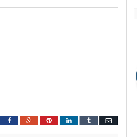
tter
Facebook
Google+
Pinterest
LinkedIn
Tumblr
Email