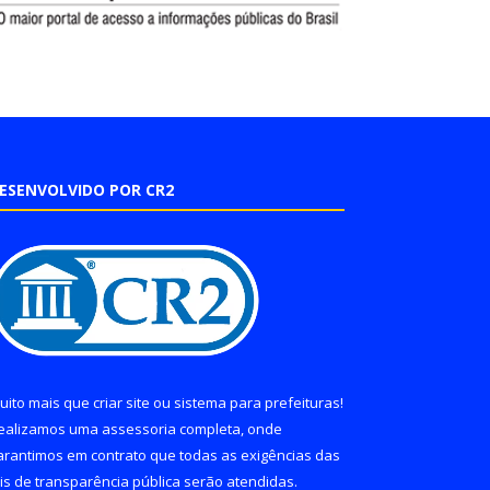
ESENVOLVIDO POR CR2
uito mais que
criar site
ou
sistema para prefeituras
!
ealizamos uma
assessoria
completa, onde
arantimos em contrato que todas as exigências das
eis de transparência pública
serão atendidas.