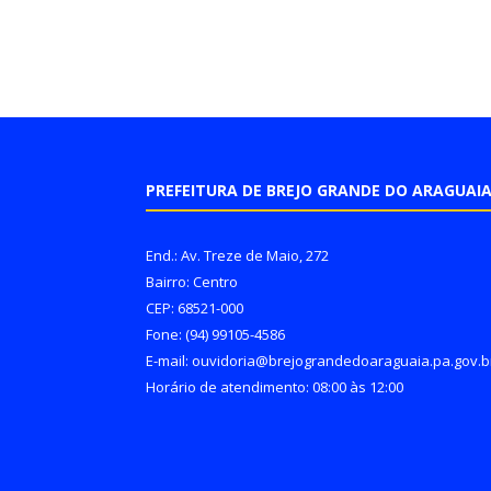
PREFEITURA DE BREJO GRANDE DO ARAGUAI
End.: Av. Treze de Maio, 272
Bairro: Centro
CEP: 68521-000
Fone: (94) 99105-4586
E-mail: ouvidoria@brejograndedoaraguaia.pa.gov.b
Horário de atendimento: 08:00 às 12:00