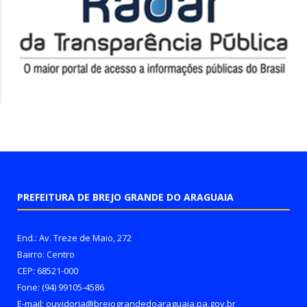
PREFEITURA DE BREJO GRANDE DO ARAGUAIA
End.: Av. Treze de Maio, 272
Bairro: Centro
CEP: 68521-000
Fone: (94) 99105-4586
E-mail: ouvidoria@brejograndedoaraguaia.pa.gov.br