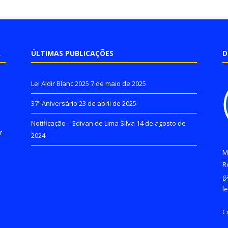
A
ÚLTIMAS PUBLICAÇÕES
D
Lei Aldir Blanc 2025
7 de maio de 2025
37º Aniversário
23 de abril de 2025
Notificação – Edivan de Lima Silva
14 de agosto de
r
2024
M
R
g
l
C