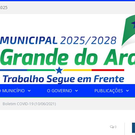
2025
 MUNICÍPIO
O GOVERNO
PUBLICAÇÕES
Boletim COVID-19 (10/06/2021)
0