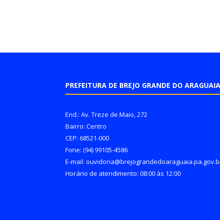
PREFEITURA DE BREJO GRANDE DO ARAGUAI
End.: Av. Treze de Maio, 272
Bairro: Centro
CEP: 68521-000
Fone: (94) 99105-4586
E-mail: ouvidoria@brejograndedoaraguaia.pa.gov.b
Horário de atendimento: 08:00 às 12:00