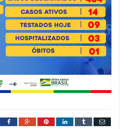
tter
Facebook
Google+
Pinterest
LinkedIn
Tumblr
Email