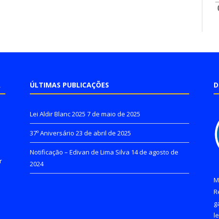
A
ÚLTIMAS PUBLICAÇÕES
D
Lei Aldir Blanc 2025
7 de maio de 2025
37º Aniversário
23 de abril de 2025
Notificação – Edivan de Lima Silva
14 de agosto de
r
2024
M
R
g
l