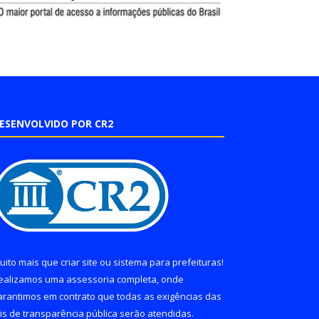
ESENVOLVIDO POR CR2
uito mais que
criar site
ou
sistema para prefeituras
!
ealizamos uma
assessoria
completa, onde
arantimos em contrato que todas as exigências das
eis de transparência pública
serão atendidas.