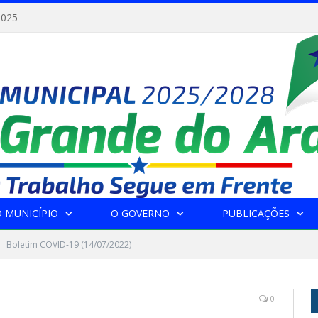
2025
 MUNICÍPIO
O GOVERNO
PUBLICAÇÕES
Boletim COVID-19 (14/07/2022)
0