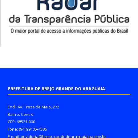
PREFEITURA DE BREJO GRANDE DO ARAGUAIA
End.: Av. Treze de Maio, 272
Bairro: Centro
CEP: 68521-000
Fone: (94) 99105-4586
E-mail: ouvidoria@brejograndedoaraguaia.pa.gov.br