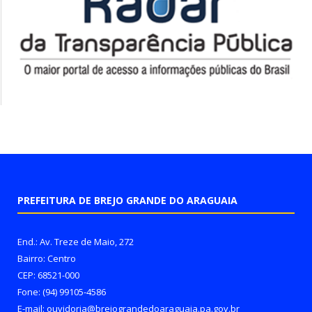
PREFEITURA DE BREJO GRANDE DO ARAGUAIA
End.: Av. Treze de Maio, 272
Bairro: Centro
CEP: 68521-000
Fone: (94) 99105-4586
E-mail: ouvidoria@brejograndedoaraguaia.pa.gov.br