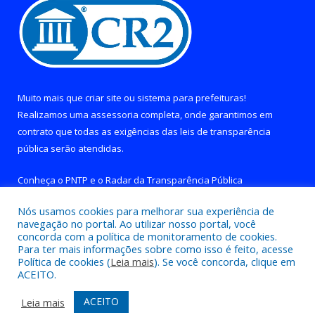
Muito mais que
criar site
ou
sistema para prefeituras
!
Realizamos uma
assessoria
completa, onde garantimos em
contrato que todas as exigências das
leis de transparência
pública
serão atendidas.
Conheça o
PNTP
e o
Radar da Transparência Pública
Nós usamos cookies para melhorar sua experiência de
navegação no portal. Ao utilizar nosso portal, você
concorda com a política de monitoramento de cookies.
Para ter mais informações sobre como isso é feito, acesse
Todos os direitos reservados a Prefeitura de Brejo Grande do
Política de cookies (
Leia mais
). Se você concorda, clique em
Araguaia.
ACEITO.
Mapa do Site
Acessar Área Administrativa
ACEITO
Leia mais
Acessar Webmail