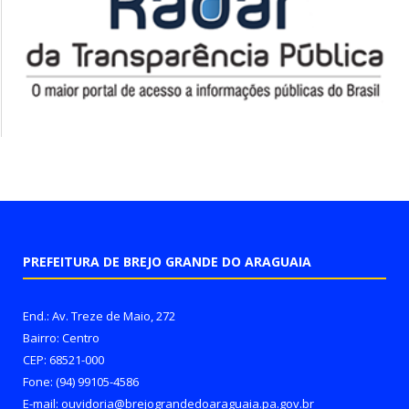
PREFEITURA DE BREJO GRANDE DO ARAGUAIA
End.: Av. Treze de Maio, 272
Bairro: Centro
CEP: 68521-000
Fone: (94) 99105-4586
E-mail: ouvidoria@brejograndedoaraguaia.pa.gov.br