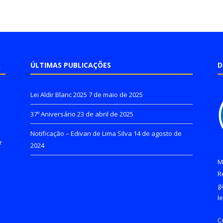
A
ÚLTIMAS PUBLICAÇÕES
D
Lei Aldir Blanc 2025
7 de maio de 2025
37º Aniversário
23 de abril de 2025
Notificação – Edivan de Lima Silva
14 de agosto de
r
2024
M
R
g
l
C