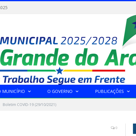
2025
 MUNICÍPIO
O GOVERNO
PUBLICAÇÕES
Boletim COVID-19 (29/10/2021)
0