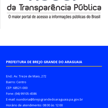
PREFEITURA DE BREJO GRANDE DO ARAGUAIA
End.: Av. Treze de Maio, 272
Bairro: Centro
CEP: 68521-000
Fone: (94) 99105-4586
E-mail: ouvidoria@brejograndedoaraguaia.pa.gov.br
Horário de atendimento: 08:00 às 12:00