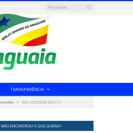
TRANSPARÊNCIA
»
escentes
IMG-20180608-WA0177
NÃO ENCONTROU O QUE QUERIA?