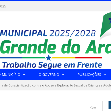
2025
 MUNICÍPIO
O GOVERNO
PUBLICAÇÕES
 de Conscientização contra o Abuso e Exploração Sexual de Crianças e Adol
0