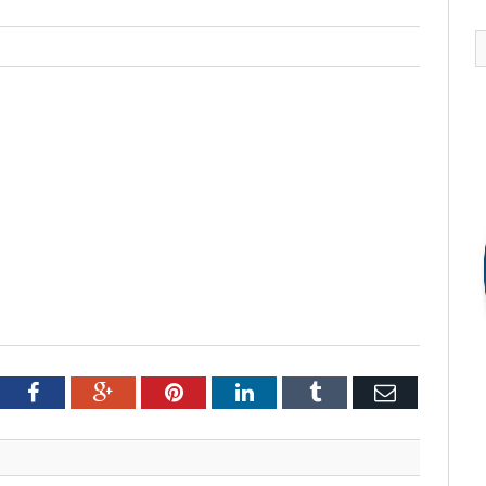
tter
Facebook
Google+
Pinterest
LinkedIn
Tumblr
Email