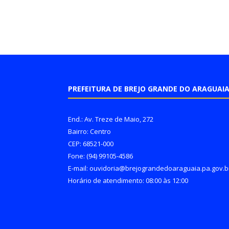
PREFEITURA DE BREJO GRANDE DO ARAGUAI
End.: Av. Treze de Maio, 272
Bairro: Centro
CEP: 68521-000
Fone: (94) 99105-4586
E-mail: ouvidoria@brejograndedoaraguaia.pa.gov.b
Horário de atendimento: 08:00 às 12:00