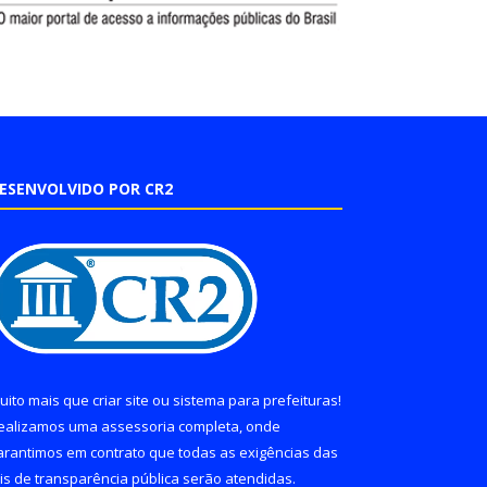
ESENVOLVIDO POR CR2
uito mais que
criar site
ou
sistema para prefeituras
!
ealizamos uma
assessoria
completa, onde
arantimos em contrato que todas as exigências das
eis de transparência pública
serão atendidas.