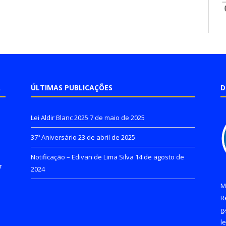
A
ÚLTIMAS PUBLICAÇÕES
D
Lei Aldir Blanc 2025
7 de maio de 2025
37º Aniversário
23 de abril de 2025
Notificação – Edivan de Lima Silva
14 de agosto de
r
2024
M
R
g
l