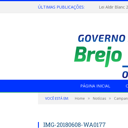
ÚLTIMAS PUBLICAÇÕES:
Lei Aldir Blanc 
PÁGINA INICIAL
O
»
»
VOCÊ ESTÁ EM:
Home
Notícias
Campanha
IMG-20180608-WA0177