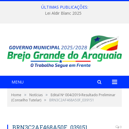
ÚLTIMAS PUBLICAÇÕES:
Lei Aldir Blanc 2025
MENU
»
»
Home
Notícias
Edital Nº 004/2019-Resultado Preliminar
»
(Conselho Tutelar)
BRN3C2AF468A50F_039151
BRN3C2AF468A50F_039151
0