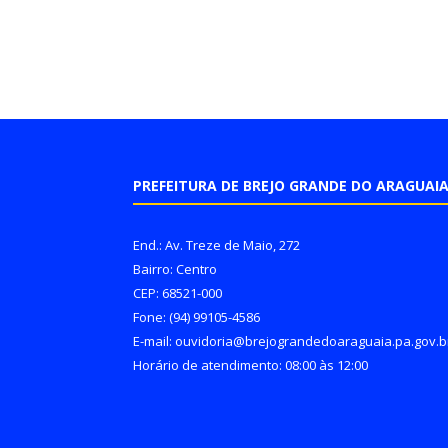
PREFEITURA DE BREJO GRANDE DO ARAGUAI
End.: Av. Treze de Maio, 272
Bairro: Centro
CEP: 68521-000
Fone: (94) 99105-4586
E-mail: ouvidoria@brejograndedoaraguaia.pa.gov.b
Horário de atendimento: 08:00 às 12:00