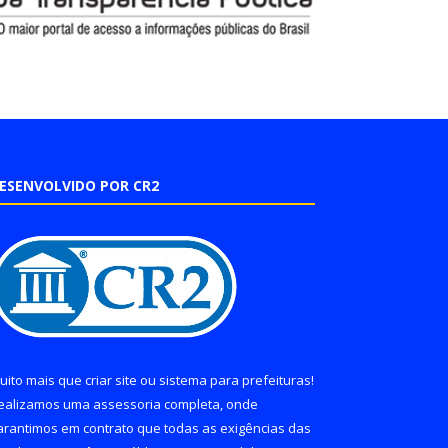
ESENVOLVIDO POR CR2
uito mais que
criar site
ou
sistema para prefeituras
!
ealizamos uma
assessoria
completa, onde
arantimos em contrato que todas as exigências das