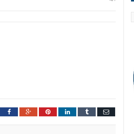
tter
Facebook
Google+
Pinterest
LinkedIn
Tumblr
Email