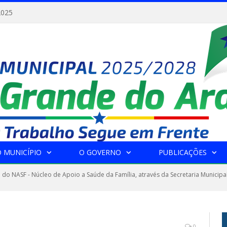
2025
 MUNICÍPIO
O GOVERNO
PUBLICAÇÕES
 do NASF - Núcleo de Apoio a Saúde da Família, através da Secretaria Municipa
0