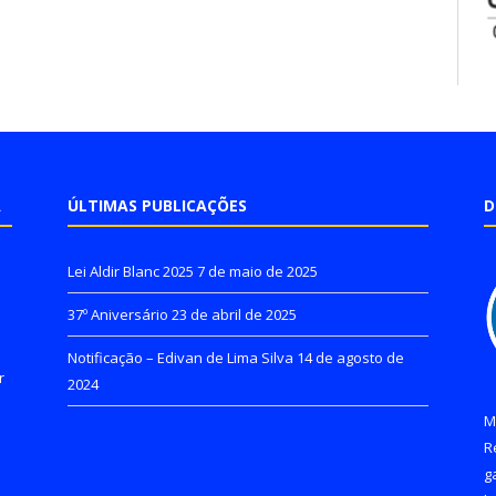
A
ÚLTIMAS PUBLICAÇÕES
D
Lei Aldir Blanc 2025
7 de maio de 2025
37º Aniversário
23 de abril de 2025
Notificação – Edivan de Lima Silva
14 de agosto de
r
2024
M
R
g