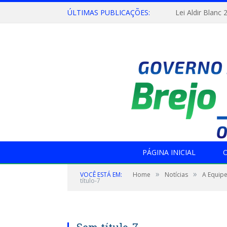
ÚLTIMAS PUBLICAÇÕES:
Lei Aldir Blanc 
PÁGINA INICIAL
O
»
»
VOCÊ ESTÁ EM:
Home
Notícias
A Equipe
título-7