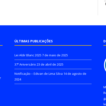
A
ÚLTIMAS PUBLICAÇÕES
D
Lei Aldir Blanc 2025
7 de maio de 2025
37º Aniversário
23 de abril de 2025
Notificação – Edivan de Lima Silva
14 de agosto de
r
2024
M
R
g
l