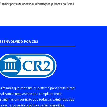
ESENVOLVIDO POR CR2
uito mais que
criar site
ou
sistema para prefeituras
!
ealizamos uma
assessoria
completa, onde
arantimos em contrato que todas as exigências das
eis de transparência pública
serão atendidas.