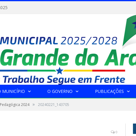
2025
 MUNICÍPIO
O GOVERNO
PUBLICAÇÕES
»
 Pedagógica 2024
20240221_143705
0