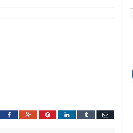
tter
Facebook
Google+
Pinterest
LinkedIn
Tumblr
Email