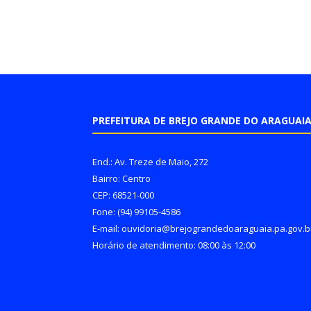
PREFEITURA DE BREJO GRANDE DO ARAGUAI
End.: Av. Treze de Maio, 272
Bairro: Centro
CEP: 68521-000
Fone: (94) 99105-4586
E-mail: ouvidoria@brejograndedoaraguaia.pa.gov.b
Horário de atendimento: 08:00 às 12:00