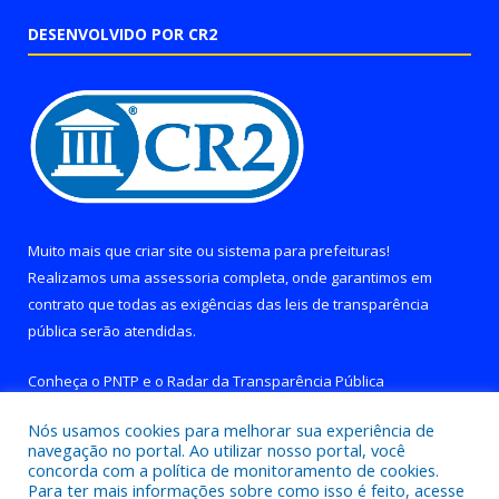
DESENVOLVIDO POR CR2
Muito mais que
criar site
ou
sistema para prefeituras
!
Realizamos uma
assessoria
completa, onde garantimos em
contrato que todas as exigências das
leis de transparência
pública
serão atendidas.
Conheça o
PNTP
e o
Radar da Transparência Pública
Nós usamos cookies para melhorar sua experiência de
navegação no portal. Ao utilizar nosso portal, você
concorda com a política de monitoramento de cookies.
Para ter mais informações sobre como isso é feito, acesse
Todos os direitos reservados a Prefeitura de Brejo Grande do