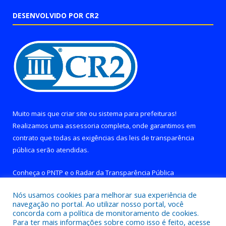
DESENVOLVIDO POR CR2
Muito mais que
criar site
ou
sistema para prefeituras
!
Realizamos uma
assessoria
completa, onde garantimos em
contrato que todas as exigências das
leis de transparência
pública
serão atendidas.
Conheça o
PNTP
e o
Radar da Transparência Pública
Nós usamos cookies para melhorar sua experiência de
navegação no portal. Ao utilizar nosso portal, você
concorda com a política de monitoramento de cookies.
Para ter mais informações sobre como isso é feito, acesse
Todos os direitos reservados a Prefeitura de Brejo Grande do