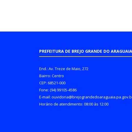
PREFEITURA DE BREJO GRANDE DO ARAGUAI
End.: Av. Treze de Maio, 272
Bairro: Centro
CEP: 68521-000
Fone: (94) 99105-4586
E-mail: ouvidoria@brejograndedoaraguaia.pa.gov.b
Horário de atendimento: 08:00 às 12:00