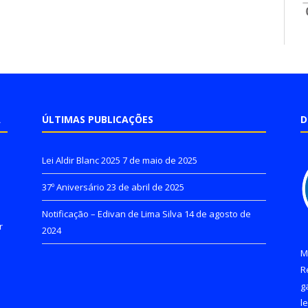
A
ÚLTIMAS PUBLICAÇÕES
D
Lei Aldir Blanc 2025
7 de maio de 2025
37º Aniversário
23 de abril de 2025
Notificação – Edivan de Lima Silva
14 de agosto de
r
2024
M
R
g
l