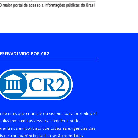
ESENVOLVIDO POR CR2
uito mais que
criar site
ou
sistema para prefeituras
!
ealizamos uma
assessoria
completa, onde
arantimos em contrato que todas as exigências das
eis de transparência pública
serão atendidas.