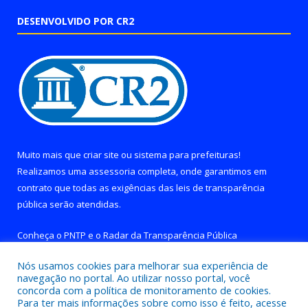
DESENVOLVIDO POR CR2
Muito mais que
criar site
ou
sistema para prefeituras
!
Realizamos uma
assessoria
completa, onde garantimos em
contrato que todas as exigências das
leis de transparência
pública
serão atendidas.
Conheça o
PNTP
e o
Radar da Transparência Pública
Nós usamos cookies para melhorar sua experiência de
navegação no portal. Ao utilizar nosso portal, você
concorda com a política de monitoramento de cookies.
Para ter mais informações sobre como isso é feito, acesse
Todos os direitos reservados a Prefeitura de Brejo Grande do