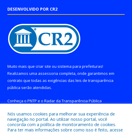
DESENVOLVIDO POR CR2
Muito mais que
criar site
ou
sistema para prefeituras
!
Realizamos uma
assessoria
completa, onde garantimos em
contrato que todas as exigências das
leis de transparência
pública
serão atendidas.
Conheça o
PNTP
e o
Radar da Transparência Pública
Nós usamos cookies para melhorar sua experiência de
navegação no portal. Ao utilizar nosso portal, você
concorda com a política de monitoramento de cookies.
Para ter mais informações sobre como isso é feito, acesse
Todos os direitos reservados a Prefeitura de Brejo Grande do