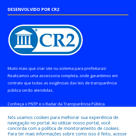
DESENVOLVIDO POR CR2
Muito mais que
criar site
ou
sistema para prefeituras
!
Realizamos uma
assessoria
completa, onde garantimos em
contrato que todas as exigências das
leis de transparência
pública
serão atendidas.
Conheça o
PNTP
e o
Radar da Transparência Pública
Nós usamos cookies para melhorar sua experiência de
navegação no portal. Ao utilizar nosso portal, você
concorda com a política de monitoramento de cookies.
Para ter mais informações sobre como isso é feito, acesse
Todos os direitos reservados a Prefeitura de Brejo Grande do