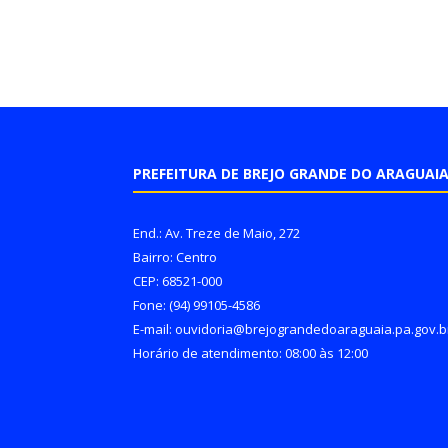
PREFEITURA DE BREJO GRANDE DO ARAGUAI
End.: Av. Treze de Maio, 272
Bairro: Centro
CEP: 68521-000
Fone: (94) 99105-4586
E-mail: ouvidoria@brejograndedoaraguaia.pa.gov.b
Horário de atendimento: 08:00 às 12:00