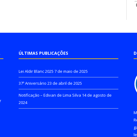
A
ÚLTIMAS PUBLICAÇÕES
D
Lei Aldir Blanc 2025
7 de maio de 2025
37º Aniversário
23 de abril de 2025
Notificação – Edivan de Lima Silva
14 de agosto de
r
2024
M
R
g
l