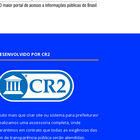
ESENVOLVIDO POR CR2
uito mais que
criar site
ou
sistema para prefeituras
!
ealizamos uma
assessoria
completa, onde
arantimos em contrato que todas as exigências das
eis de transparência pública
serão atendidas.