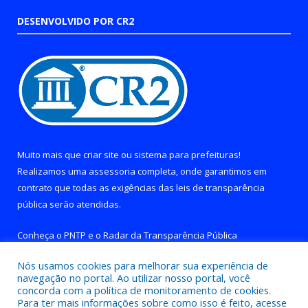
DESENVOLVIDO POR CR2
Muito mais que
criar site
ou
sistema para prefeituras
!
Realizamos uma
assessoria
completa, onde garantimos em
contrato que todas as exigências das
leis de transparência
pública
serão atendidas.
Conheça o
PNTP
e o
Radar da Transparência Pública
Nós usamos cookies para melhorar sua experiência de
navegação no portal. Ao utilizar nosso portal, você
concorda com a política de monitoramento de cookies.
Para ter mais informações sobre como isso é feito, acesse
Todos os direitos reservados a Prefeitura de Brejo Grande do