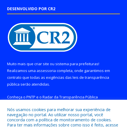
DESENVOLVIDO POR CR2
Muito mais que
criar site
ou
sistema para prefeituras
!
Realizamos uma
assessoria
completa, onde garantimos em
contrato que todas as exigências das
leis de transparência
pública
serão atendidas.
Conheça o
PNTP
e o
Radar da Transparência Pública
Nós usamos cookies para melhorar sua experiência de
navegação no portal. Ao utilizar nosso portal, você
concorda com a política de monitoramento de cookies.
Para ter mais informações sobre como isso é feito, acesse
Todos os direitos reservados a Prefeitura de Brejo Grande do