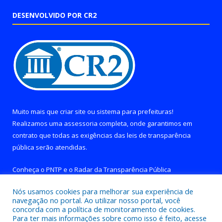
DESENVOLVIDO POR CR2
Muito mais que
criar site
ou
sistema para prefeituras
!
Realizamos uma
assessoria
completa, onde garantimos em
contrato que todas as exigências das
leis de transparência
pública
serão atendidas.
Conheça o
PNTP
e o
Radar da Transparência Pública
Nós usamos cookies para melhorar sua experiência de
navegação no portal. Ao utilizar nosso portal, você
concorda com a política de monitoramento de cookies.
Para ter mais informações sobre como isso é feito, acesse
Todos os direitos reservados a Prefeitura de Brejo Grande do