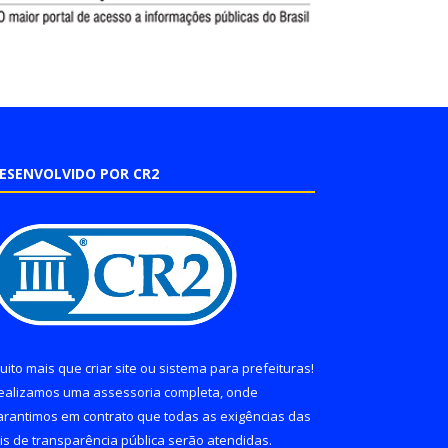
ESENVOLVIDO POR CR2
uito mais que
criar site
ou
sistema para prefeituras
!
ealizamos uma
assessoria
completa, onde
arantimos em contrato que todas as exigências das
eis de transparência pública
serão atendidas.