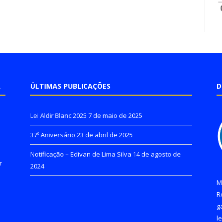
A
ÚLTIMAS PUBLICAÇÕES
D
Lei Aldir Blanc 2025
7 de maio de 2025
37º Aniversário
23 de abril de 2025
Notificação – Edivan de Lima Silva
14 de agosto de
r
2024
M
R
g
l