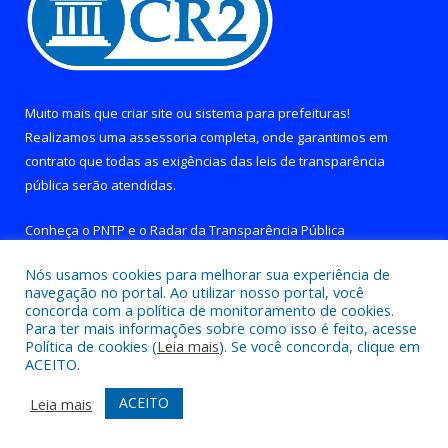
Muito mais que
criar site
ou
sistema para prefeituras
!
Realizamos uma
assessoria
completa, onde garantimos em
contrato que todas as exigências das
leis de transparência
pública
serão atendidas.
Conheça o
PNTP
e o
Radar da Transparência Pública
Nós usamos cookies para melhorar sua experiência de
navegação no portal. Ao utilizar nosso portal, você
concorda com a política de monitoramento de cookies.
Para ter mais informações sobre como isso é feito, acesse
Todos os direitos reservados a Prefeitura de Brejo Grande do
Política de cookies (
Leia mais
). Se você concorda, clique em
Araguaia.
ACEITO.
Mapa do Site
Acessar Área Administrativa
ACEITO
Leia mais
Acessar Webmail