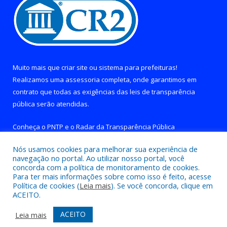
Muito mais que
criar site
ou
sistema para prefeituras
!
Realizamos uma
assessoria
completa, onde garantimos em
contrato que todas as exigências das
leis de transparência
pública
serão atendidas.
Conheça o
PNTP
e o
Radar da Transparência Pública
Nós usamos cookies para melhorar sua experiência de
navegação no portal. Ao utilizar nosso portal, você
concorda com a política de monitoramento de cookies.
Para ter mais informações sobre como isso é feito, acesse
Todos os direitos reservados a Prefeitura de Brejo Grande do
Política de cookies (
Leia mais
). Se você concorda, clique em
Araguaia.
ACEITO.
Mapa do Site
Acessar Área Administrativa
ACEITO
Leia mais
Acessar Webmail