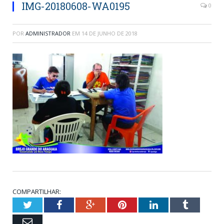
IMG-20180608-WA0195
0
POR
ADMINISTRADOR
EM
14 DE JUNHO DE 2018
COMPARTILHAR:
Twitter
Facebook
Google+
Pinterest
LinkedIn
Tumblr
Email