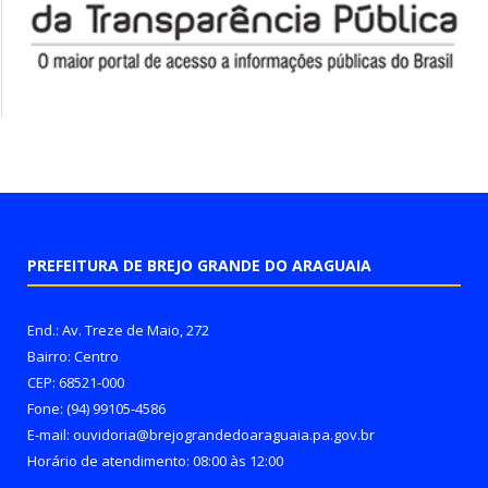
PREFEITURA DE BREJO GRANDE DO ARAGUAIA
End.: Av. Treze de Maio, 272
Bairro: Centro
CEP: 68521-000
Fone: (94) 99105-4586
E-mail: ouvidoria@brejograndedoaraguaia.pa.gov.br
Horário de atendimento: 08:00 às 12:00