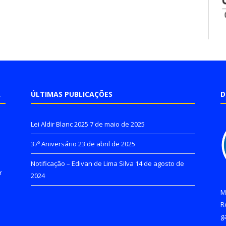
A
ÚLTIMAS PUBLICAÇÕES
D
Lei Aldir Blanc 2025
7 de maio de 2025
37º Aniversário
23 de abril de 2025
Notificação – Edivan de Lima Silva
14 de agosto de
r
2024
M
R
g