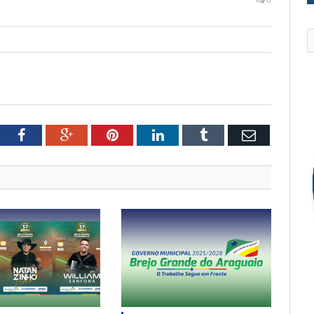
tter
Facebook
Google+
Pinterest
LinkedIn
Tumblr
Email