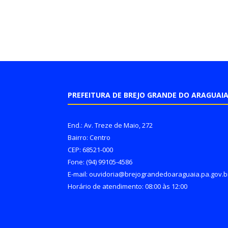
PREFEITURA DE BREJO GRANDE DO ARAGUAI
End.: Av. Treze de Maio, 272
Bairro: Centro
CEP: 68521-000
Fone: (94) 99105-4586
E-mail: ouvidoria@brejograndedoaraguaia.pa.gov.b
Horário de atendimento: 08:00 às 12:00