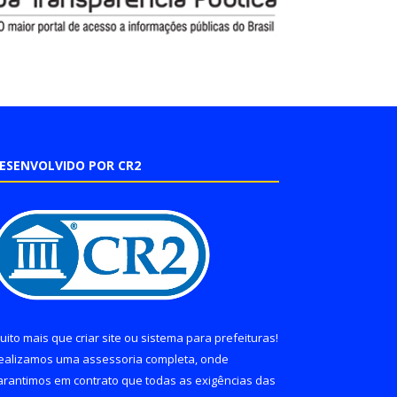
ESENVOLVIDO POR CR2
uito mais que
criar site
ou
sistema para prefeituras
!
ealizamos uma
assessoria
completa, onde
arantimos em contrato que todas as exigências das