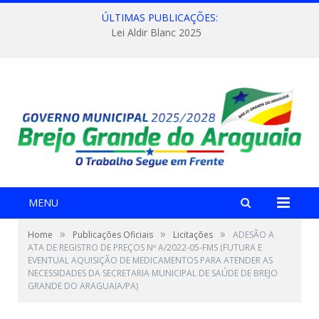
ÚLTIMAS PUBLICAÇÕES:
Lei Aldir Blanc 2025
MENU
»
»
»
Home
Publicações Oficiais
Licitações
ADESÃO A
ATA DE REGISTRO DE PREÇOS Nº A/2022-05-FMS (FUTURA E
EVENTUAL AQUISIÇÃO DE MEDICAMENTOS PARA ATENDER AS
NECESSIDADES DA SECRETARIA MUNICIPAL DE SAÚDE DE BREJO
GRANDE DO ARAGUAIA/PA)