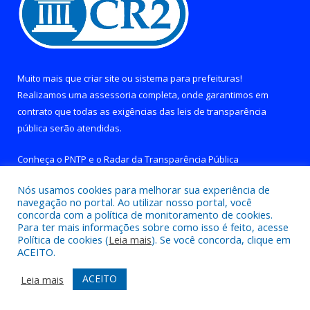
Muito mais que
criar site
ou
sistema para prefeituras
!
Realizamos uma
assessoria
completa, onde garantimos em
contrato que todas as exigências das
leis de transparência
pública
serão atendidas.
Conheça o
PNTP
e o
Radar da Transparência Pública
Nós usamos cookies para melhorar sua experiência de
navegação no portal. Ao utilizar nosso portal, você
concorda com a política de monitoramento de cookies.
Para ter mais informações sobre como isso é feito, acesse
Todos os direitos reservados a Prefeitura de Brejo Grande do
Política de cookies (
Leia mais
). Se você concorda, clique em
Araguaia.
ACEITO.
Mapa do Site
Acessar Área Administrativa
ACEITO
Leia mais
Acessar Webmail