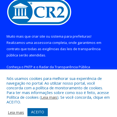
Muito mais que
criar site
ou
sistema para prefeituras
!
Realizamos uma
assessoria
completa, onde garantimos em
contrato que todas as exigências das
leis de transparência
pública
serão atendidas.
Conheça o
PNTP
e o
Radar da Transparência Pública
Nós usamos cookies para melhorar sua experiência de
navegação no portal. Ao utilizar nosso portal, você
concorda com a política de monitoramento de cookies.
Para ter mais informações sobre como isso é feito, acesse
Todos os direitos reservados a Prefeitura de Brejo Grande do
Política de cookies (
Leia mais
). Se você concorda, clique em
Araguaia.
ACEITO.
Mapa do Site
Acessar Área Administrativa
ACEITO
Leia mais
Acessar Webmail