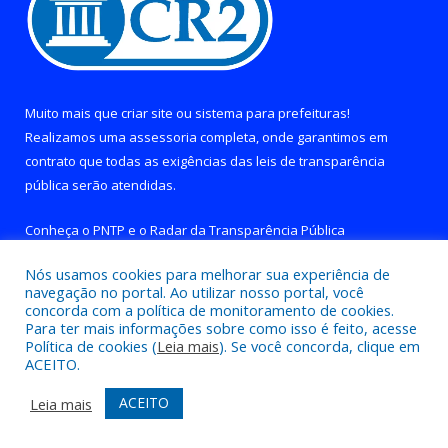
Muito mais que
criar site
ou
sistema para prefeituras
!
Realizamos uma
assessoria
completa, onde garantimos em
contrato que todas as exigências das
leis de transparência
pública
serão atendidas.
Conheça o
PNTP
e o
Radar da Transparência Pública
Nós usamos cookies para melhorar sua experiência de
navegação no portal. Ao utilizar nosso portal, você
concorda com a política de monitoramento de cookies.
Para ter mais informações sobre como isso é feito, acesse
Todos os direitos reservados a Prefeitura de Brejo Grande do
Política de cookies (
Leia mais
). Se você concorda, clique em
Araguaia.
ACEITO.
Mapa do Site
Acessar Área Administrativa
ACEITO
Leia mais
Acessar Webmail