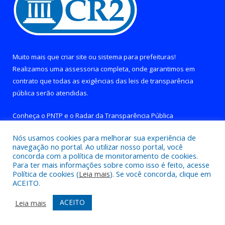
Muito mais que
criar site
ou
sistema para prefeituras
!
Realizamos uma
assessoria
completa, onde garantimos em
contrato que todas as exigências das
leis de transparência
pública
serão atendidas.
Conheça o
PNTP
e o
Radar da Transparência Pública
Nós usamos cookies para melhorar sua experiência de
navegação no portal. Ao utilizar nosso portal, você
concorda com a política de monitoramento de cookies.
Para ter mais informações sobre como isso é feito, acesse
Todos os direitos reservados a Prefeitura de Brejo Grande do
Política de cookies (
Leia mais
). Se você concorda, clique em
Araguaia.
ACEITO.
Mapa do Site
Acessar Área Administrativa
ACEITO
Leia mais
Acessar Webmail