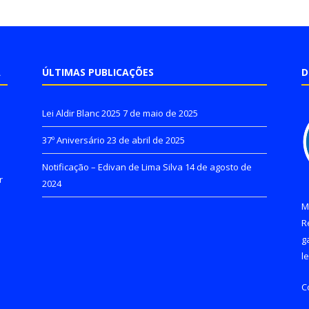
A
ÚLTIMAS PUBLICAÇÕES
D
Lei Aldir Blanc 2025
7 de maio de 2025
37º Aniversário
23 de abril de 2025
Notificação – Edivan de Lima Silva
14 de agosto de
r
2024
M
R
g
l
C