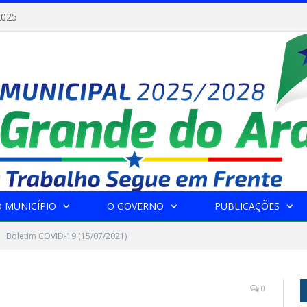
2025
 MUNICÍPIO
O GOVERNO
PUBLICAÇÕES
Boletim COVID-19 (15/07/2021)
0