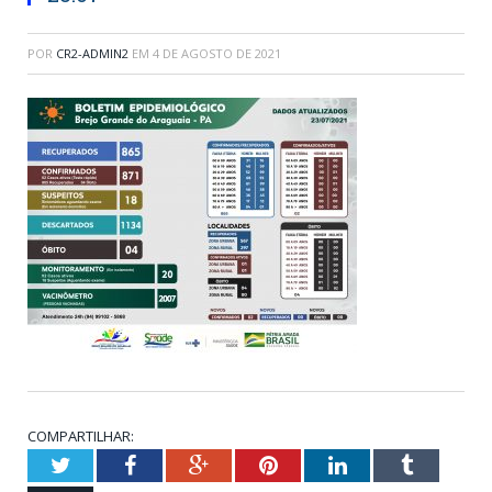
POR
CR2-ADMIN2
EM
4 DE AGOSTO DE 2021
COMPARTILHAR:
Twitter
Facebook
Google+
Pinterest
LinkedIn
Tumblr