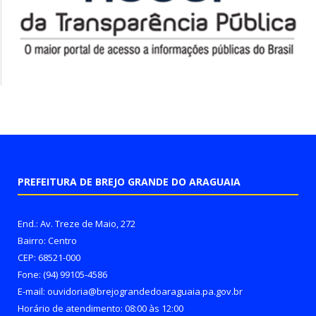
PREFEITURA DE BREJO GRANDE DO ARAGUAIA
End.: Av. Treze de Maio, 272
Bairro: Centro
CEP: 68521-000
Fone: (94) 99105-4586
E-mail: ouvidoria@brejograndedoaraguaia.pa.gov.br
Horário de atendimento: 08:00 às 12:00