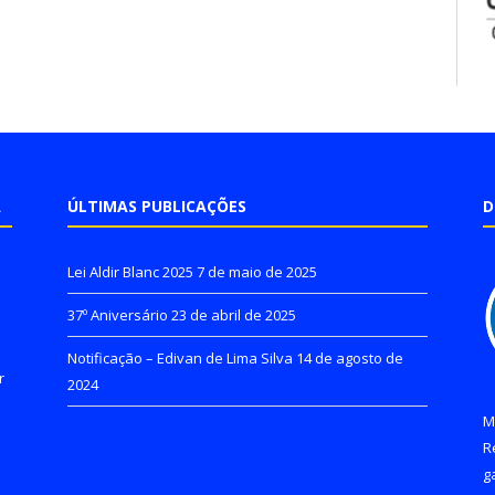
A
ÚLTIMAS PUBLICAÇÕES
D
Lei Aldir Blanc 2025
7 de maio de 2025
37º Aniversário
23 de abril de 2025
Notificação – Edivan de Lima Silva
14 de agosto de
r
2024
M
R
g