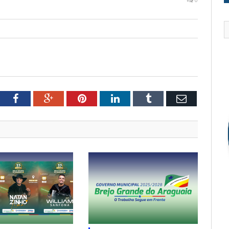
tter
Facebook
Google+
Pinterest
LinkedIn
Tumblr
Email