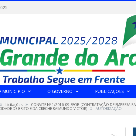
2025
 MUNICÍPIO
O GOVERNO
PUBLICAÇÕES
»
»
Licitações
CONVITE Nº 1/2016-09-SEOB (CONTRATAÇÃO DE EMPRESA P
»
IDADE DE BRITO E DA CRECHE RAIMUNDO VICTOR)
AUTORIZAÇÃO
0