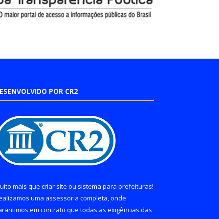
ESENVOLVIDO POR CR2
uito mais que
criar site
ou
sistema para prefeituras
!
ealizamos uma
assessoria
completa, onde
arantimos em contrato que todas as exigências das