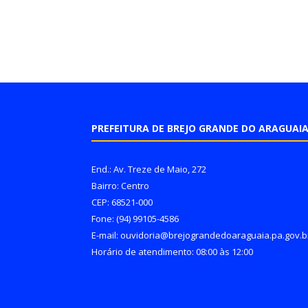
PREFEITURA DE BREJO GRANDE DO ARAGUAI
End.: Av. Treze de Maio, 272
Bairro: Centro
CEP: 68521-000
Fone: (94) 99105-4586
E-mail: ouvidoria@brejograndedoaraguaia.pa.gov.b
Horário de atendimento: 08:00 às 12:00