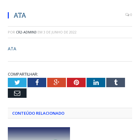
ATA
0
POR
CR2-ADMIN3
EM
3 DE JUNHO DE 2022
ATA
COMPARTILHAR:
Twitter
Facebook
Google+
Pinterest
LinkedIn
Tumblr
Email
CONTEÚDO RELACIONADO