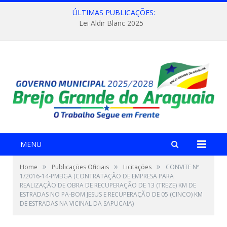
ÚLTIMAS PUBLICAÇÕES:
Lei Aldir Blanc 2025
MENU
»
»
»
Home
Publicações Oficiais
Licitações
CONVITE Nº
1/2016-14-PMBGA (CONTRATAÇÃO DE EMPRESA PARA
REALIZAÇÃO DE OBRA DE RECUPERAÇÃO DE 13 (TREZE) KM DE
ESTRADAS NO PA-BOM JESUS E RECUPERAÇÃO DE 05 (CINCO) KM
DE ESTRADAS NA VICINAL DA SAPUCAIA)