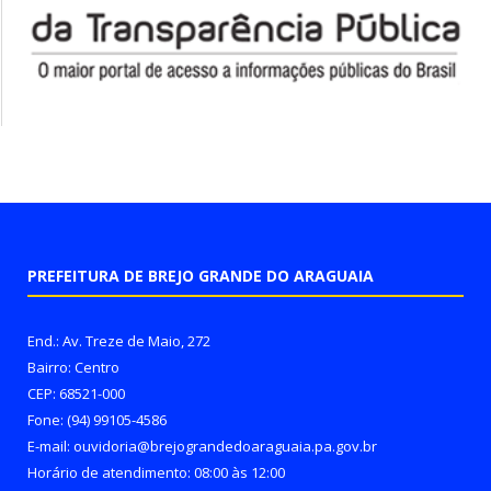
PREFEITURA DE BREJO GRANDE DO ARAGUAIA
End.: Av. Treze de Maio, 272
Bairro: Centro
CEP: 68521-000
Fone: (94) 99105-4586
E-mail: ouvidoria@brejograndedoaraguaia.pa.gov.br
Horário de atendimento: 08:00 às 12:00