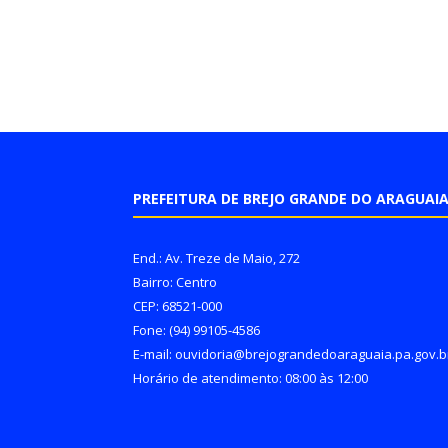
PREFEITURA DE BREJO GRANDE DO ARAGUAI
End.: Av. Treze de Maio, 272
Bairro: Centro
CEP: 68521-000
Fone: (94) 99105-4586
E-mail: ouvidoria@brejograndedoaraguaia.pa.gov.b
Horário de atendimento: 08:00 às 12:00