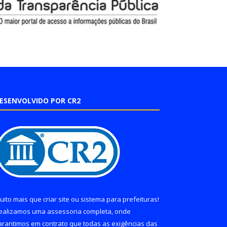
ESENVOLVIDO POR CR2
uito mais que
criar site
ou
sistema para prefeituras
!
ealizamos uma
assessoria
completa, onde
arantimos em contrato que todas as exigências das