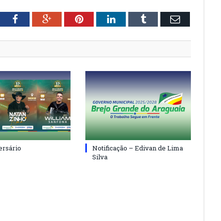
tter
Facebook
Google+
Pinterest
LinkedIn
Tumblr
Email
ersário
Notificação – Edivan de Lima
Silva