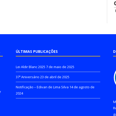
A
ÚLTIMAS PUBLICAÇÕES
D
Lei Aldir Blanc 2025
7 de maio de 2025
37º Aniversário
23 de abril de 2025
Notificação – Edivan de Lima Silva
14 de agosto de
r
2024
M
R
g