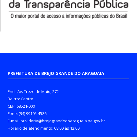
PREFEITURA DE BREJO GRANDE DO ARAGUAIA
End.: Av. Treze de Maio, 272
Bairro: Centro
CEP: 68521-000
Fone: (94) 99105-4586
E-mail: ouvidoria@brejograndedoaraguaia.pa.gov.br
Horário de atendimento: 08:00 às 12:00