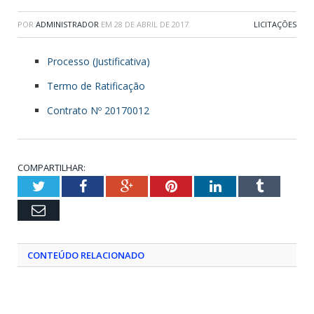
POR
ADMINISTRADOR
EM
28 DE ABRIL DE 2017
LICITAÇÕES
Processo (Justificativa)
Termo de Ratificação
Contrato Nº 20170012
COMPARTILHAR:
Twitter
Facebook
Google+
Pinterest
LinkedIn
Tumblr
Email
CONTEÚDO RELACIONADO