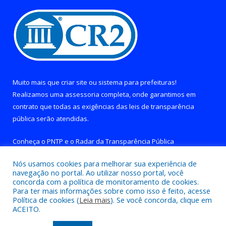
Muito mais que
criar site
ou
sistema para prefeituras
!
Realizamos uma
assessoria
completa, onde garantimos em
contrato que todas as exigências das
leis de transparência
pública
serão atendidas.
Conheça o
PNTP
e o
Radar da Transparência Pública
Nós usamos cookies para melhorar sua experiência de
navegação no portal. Ao utilizar nosso portal, você
concorda com a política de monitoramento de cookies.
Para ter mais informações sobre como isso é feito, acesse
Todos os direitos reservados a Prefeitura de Brejo Grande do
Política de cookies (
Leia mais
). Se você concorda, clique em
Araguaia.
ACEITO.