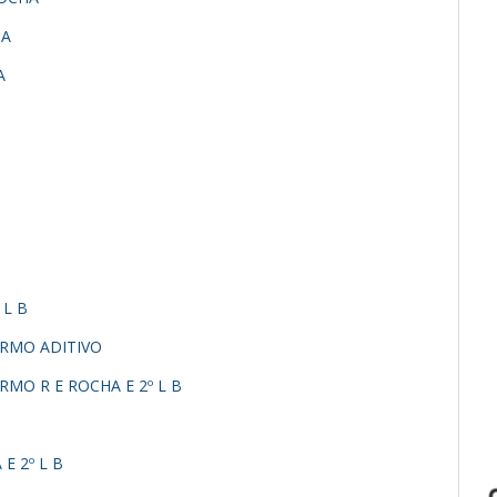
HA
A
 L B
ERMO ADITIVO
MO R E ROCHA E 2º L B
E 2º L B