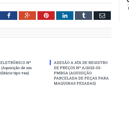
tter
Facebook
Google+
Pinterest
LinkedIn
Tumblr
Email
 ELETRÔNICO Nº
ADESÃO A ATA DE REGISTRO
4 (Aquisição de um
DE PREÇOS Nº A/2023-03-
ilitário tipo van)
PMBGA (AQUISIÇÃO
PARCELADA DE PEÇAS PARA
MAQUINAS PESADAS)