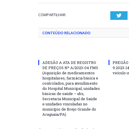
COMPARTILHAR:
Twi
CONTEÚDO RELACIONADO
ADESÃO A ATA DE REGISTRO
PREGÃO
DE PREÇOS Nº A/2023-04 FMS
9.2023-1
(Aquisição de medicamentos
veículo ut
hospitalares, farmácia básica e
controlados, para atendimento
do Hospital Municipal, unidades
básicas de saúde – ubs,
Secretaria Municipal de Saúde
e unidades vinculadas no
município de Brejo Grande do
Araguaia/PA)