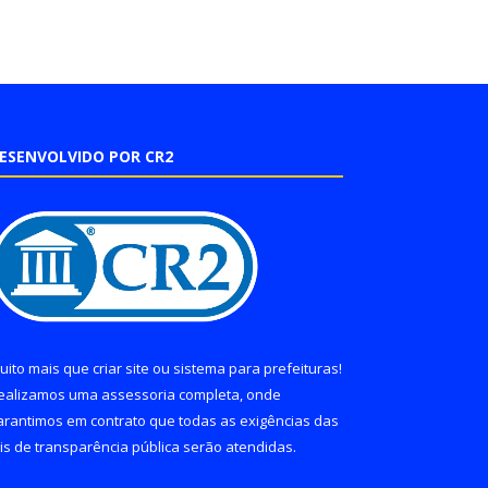
ESENVOLVIDO POR CR2
uito mais que
criar site
ou
sistema para prefeituras
!
ealizamos uma
assessoria
completa, onde
arantimos em contrato que todas as exigências das
eis de transparência pública
serão atendidas.