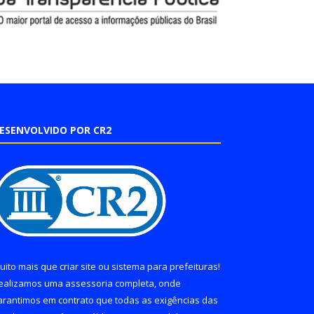
ESENVOLVIDO POR CR2
uito mais que
criar site
ou
sistema para prefeituras
!
ealizamos uma
assessoria
completa, onde
arantimos em contrato que todas as exigências das