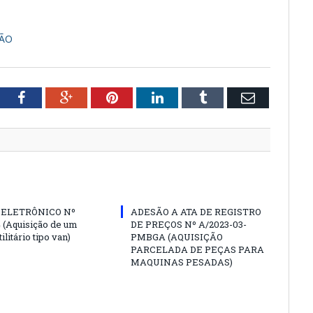
ÇÃO
tter
Facebook
Google+
Pinterest
LinkedIn
Tumblr
Email
 ELETRÔNICO Nº
ADESÃO A ATA DE REGISTRO
4 (Aquisição de um
DE PREÇOS Nº A/2023-03-
ilitário tipo van)
PMBGA (AQUISIÇÃO
PARCELADA DE PEÇAS PARA
MAQUINAS PESADAS)