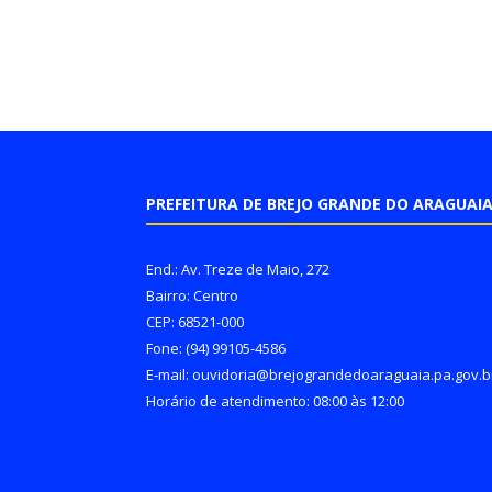
PREFEITURA DE BREJO GRANDE DO ARAGUAI
End.: Av. Treze de Maio, 272
Bairro: Centro
CEP: 68521-000
Fone: (94) 99105-4586
E-mail: ouvidoria@brejograndedoaraguaia.pa.gov.b
Horário de atendimento: 08:00 às 12:00