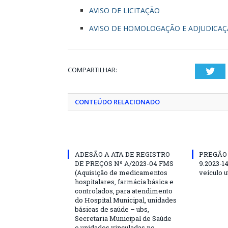
AVISO DE LICITAÇÃO
AVISO DE HOMOLOGAÇÃO E ADJUDICA
COMPARTILHAR:
Twi
CONTEÚDO RELACIONADO
ADESÃO A ATA DE REGISTRO
PREGÃO
DE PREÇOS Nº A/2023-04 FMS
9.2023-1
(Aquisição de medicamentos
veículo ut
hospitalares, farmácia básica e
controlados, para atendimento
do Hospital Municipal, unidades
básicas de saúde – ubs,
Secretaria Municipal de Saúde
e unidades vinculadas no