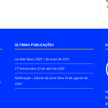
A
ÚLTIMAS PUBLICAÇÕES
D
Lei Aldir Blanc 2025
7 de maio de 2025
37º Aniversário
23 de abril de 2025
Notificação – Edivan de Lima Silva
14 de agosto de
r
2024
M
R
g