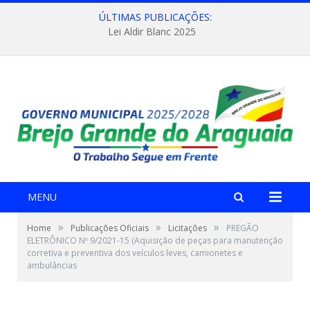
ÚLTIMAS PUBLICAÇÕES:
Lei Aldir Blanc 2025
MENU
»
»
»
Home
Publicações Oficiais
Licitações
PREGÃO
ELETRÔNICO Nº 9/2021-15 (Aquisição de peças para manutenção
corretiva e preventiva dos veículos leves, camionetes e
ambulâncias