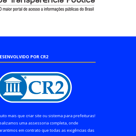
ESENVOLVIDO POR CR2
uito mais que
criar site
ou
sistema para prefeituras
!
ealizamos uma
assessoria
completa, onde
arantimos em contrato que todas as exigências das