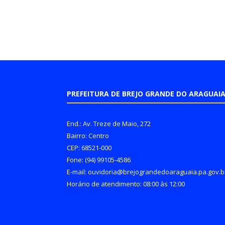
PREFEITURA DE BREJO GRANDE DO ARAGUAI
End.: Av. Treze de Maio, 272
Bairro: Centro
CEP: 68521-000
Fone: (94) 99105-4586
E-mail: ouvidoria@brejograndedoaraguaia.pa.gov.b
Horário de atendimento: 08:00 às 12:00