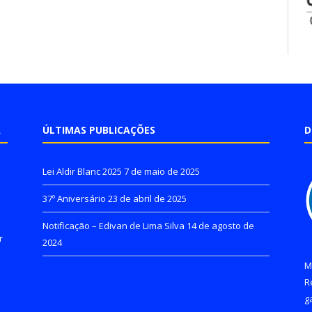
A
ÚLTIMAS PUBLICAÇÕES
D
Lei Aldir Blanc 2025
7 de maio de 2025
37º Aniversário
23 de abril de 2025
Notificação – Edivan de Lima Silva
14 de agosto de
r
2024
M
R
g