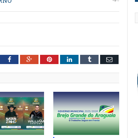
ERNO
tter
Facebook
Google+
Pinterest
LinkedIn
Tumblr
Email