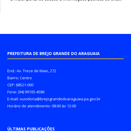
PREFEITURA DE BREJO GRANDE DO ARAGUAIA
End.: Av. Treze de Maio, 272
Bairro: Centro
CEP: 68521-000
Fone: (94) 99105-4586
E-mail: ouvidoria@brejograndedoaraguaia.pa.gov.br
Horário de atendimento: 08:00 às 12:00
ÚLTIMAS PUBLICAÇÕES